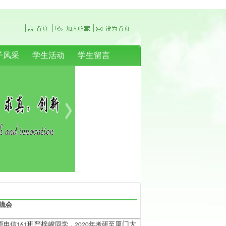
子风采
学生活动
学生留言
流会
原电信
班
严梓峻
同学，
年考研至
厦门大
161
2020