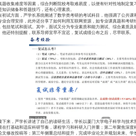
真题收集难度等因素，综合判断院校考取难易度，以便有针对性地制定复
是知识储备和答题技巧，还有心理素质。
在初试方面，严学长系统阐述了数学类考研的考试科目，他强调了公共课
专业合理安排，此外还分享了如何利用互联网资源，如专业课真题和考研
，包括笔试和面试。其中，面试又分为专业素质和能力测试、综合素质及
。他还特别提醒，联系导师宜早不宜迟，复试成绩公布之后，尽早联系。
接下来，严学长讲述了自己的读研生活，学长以厦门大学电子科学与技术
重在打基础和适应科研节奏，课程学习和科研入门并重；第二年聚焦深度
论文修改投稿等；第三年侧重总结和提升，完成毕业论文并规划未来。学