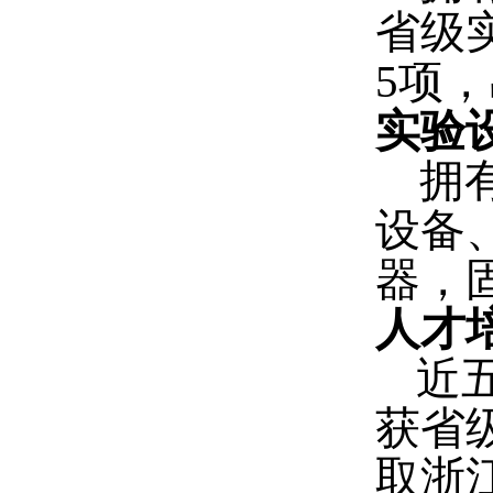
省级
5
项
，
实验
拥
设备
器，
人才
近
获省
取浙