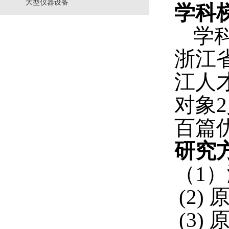
大型仪器设备
学科
学
浙江
江人
对象
2
百篇
研究
（
1
）
(2)
(3)