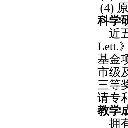
(4)
科学
近
Lett.
基金
市级
三等
请专
教学
拥