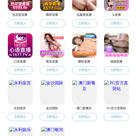
教师名录
张
程
袁