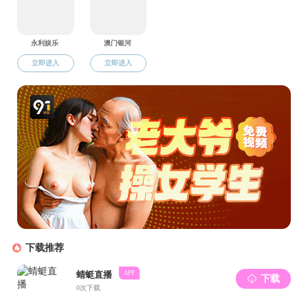
王
共37条
1/2
上页
校内导航
办公室
组织部（人才办）
宣传部（网络信息安全管理与黑
学生工作部（学生处、人武部）
招生与就业处（创新创业黑料网
科学技术处
计划财务处（采购管理办公室）
审计处
校
地方服务与合作处（校友总会办公室）
离退休工作处
资产